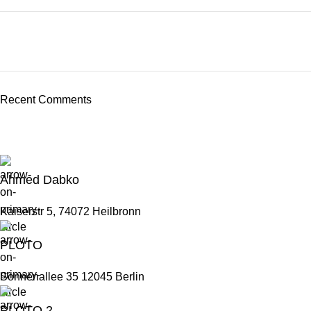
ON SALE
HP Envy 34
Recent Comments
To Shop
Ahmed Dabko
Kaiserstr 5, 74072 Heilbronn
PLOTO
Sonnenallee 35 12045 Berlin
PLOTO 2