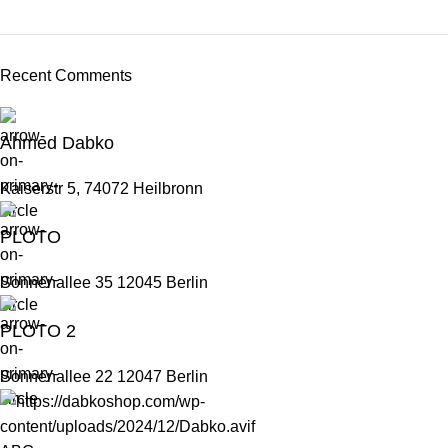
ON SALE
HP Envy 34
Recent Comments
To Shop
Ahmed Dabko
Kaiserstr 5, 74072 Heilbronn
PLOTO
Sonnenallee 35 12045 Berlin
PLOTO 2
Sonnenallee 22 12047 Berlin